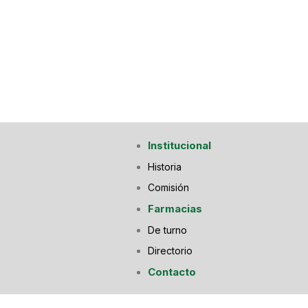
Institucional
Historia
Comisión
Farmacias
De turno
Directorio
Contacto