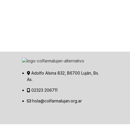
Adolfo Alsina 832, B6700 Luján, Bs.
As.
02323 206711
hola@colfarmalujan.org.ar